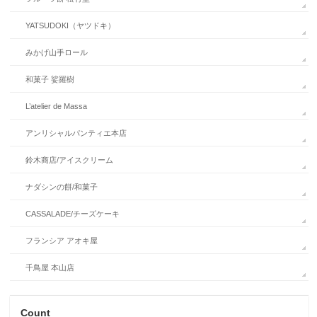
YATSUDOKI（ヤツドキ）
みかげ山手ロール
和菓子 娑羅樹
L’atelier de Massa
アンリシャルパンティエ本店
鈴木商店/アイスクリーム
ナダシンの餅/和菓子
CASSALADE/チーズケーキ
フランシア アオキ屋
千鳥屋 本山店
Count