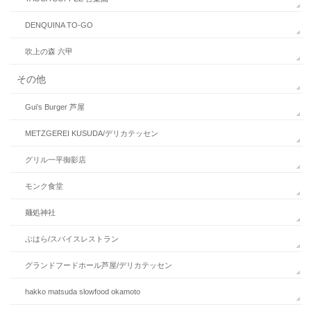
DENQUINA TO-GO
吹上の森 六甲
その他
Gui’s Burger 芦屋
METZGEREI KUSUDA/デリカテッセン
グリル一平御影店
モンク食堂
麺処神社
ぶはら/スパイスレストラン
グランドフードホール芦屋/デリカテッセン
hakko matsuda slowfood okamoto