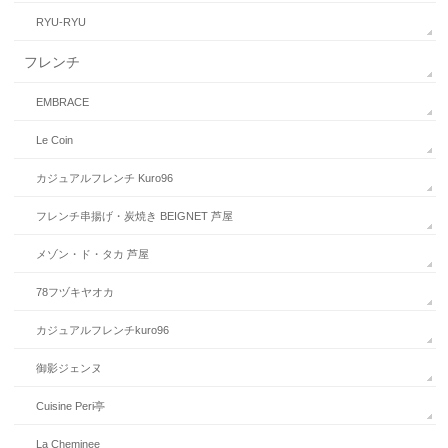
RYU-RYU
フレンチ
EMBRACE
Le Coin
カジュアルフレンチ Kuro96
フレンチ串揚げ・炭焼き BEIGNET 芦屋
メゾン・ド・タカ 芦屋
78フヅキヤオカ
カジュアルフレンチkuro96
御影ジェンヌ
Cuisine Peri亭
La Cheminee