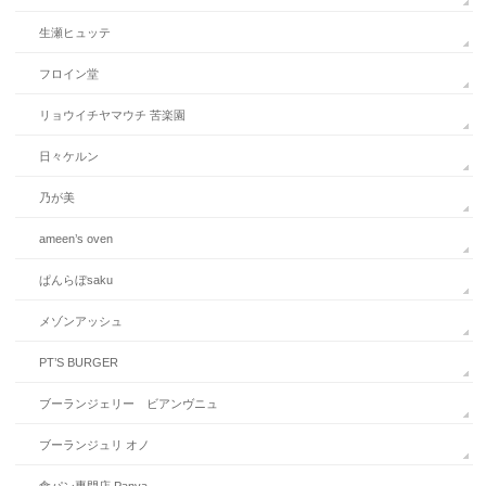
生瀬ヒュッテ
フロイン堂
リョウイチヤマウチ 苦楽園
日々ケルン
乃が美
ameen’s oven
ぱんらぼsaku
メゾンアッシュ
PT’S BURGER
ブーランジェリー ビアンヴニュ
ブーランジュリ オノ
食パン専門店 Panya