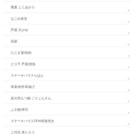
蕎麦 ふくあかり
なごみ食堂
芦屋 天がゆ
花菜
たじま屋/焼肉
とり千 芦屋/焼鳥
ステーキハウスらぱん
串菜/創作串揚げ
炭火焼もつ鍋 ごりょんさん
ふさ鮨/寿司
ステーキハウスZEN/鉄板焼き
ニ代目 来たろう