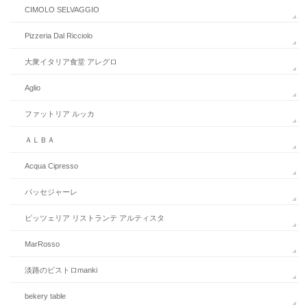
CIMOLO SELVAGGIO
Pizzeria Dal Ricciolo
大衆イタリア食堂 アレグロ
Aglio
ファットリア ルッカ
ＡＬＢＡ
Acqua Cipresso
パッセジャーレ
ピッツェリア リストランテ アルティスタ
MarRosso
淡路のビストロmanki
bekery table