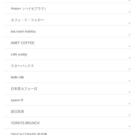
Huise+（ハイセプラス）
カフェ・ド・フェロー
tea room mahisa
AMET COFFEE
cafe yuddy
スターバックス
belle-ville
日本茶カフェ一日
space R
辰巳茶房
YORKYS BRUNCH
TAOCA COFFEE 苦楽園