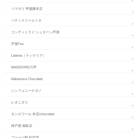
ツマガリ 甲陽園本店
パティスリーエトネ
コンディトライ シュターン芦屋
芦屋Feu
Latteria（ラッテリア）
MAISDORE/六甲
Nakamura Chocolate
シンフォニーナガノ
レオニダス
モンロワール 本店/chocolate
神戸屋 御影店
フルーツ餅 松竹堂