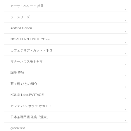
カーサ・ベリーニ 芦屋
ラ・スリーズ
Alster＆Garten
NORTHERN EIGHT COFFEE
カフェテリア・ガット・ネロ
マナーハウスモトヤマ
珈琲 春秋
茶々処 ひとの和心
KOUJI Labo.PARTAGE
カフェ ハル サクラ オカモト
日本茶専門店 茶庵『瀧家』
green field