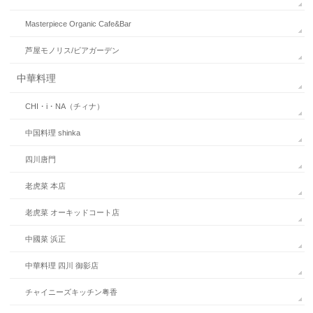
Masterpiece Organic Cafe&Bar
芦屋モノリス/ビアガーデン
中華料理
CHI・i・NA（チィナ）
中国料理 shinka
四川唐門
老虎菜 本店
老虎菜 オーキッドコート店
中國菜 浜正
中華料理 四川 御影店
チャイニーズキッチン粤香