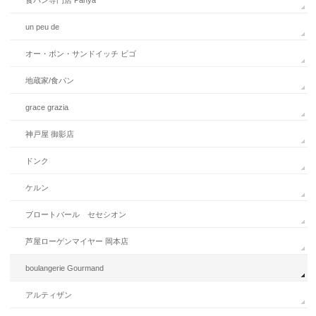
un peu de
オー・ボン・サンドイッチ ビゴ
地蔵家/食パン
grace grazia
神戸屋 御影店
ドンク
ケルン
ブロートバール セセシオン
芦屋ローゲンマイヤー 岡本店
boulangerie Gourmand
アルティザン