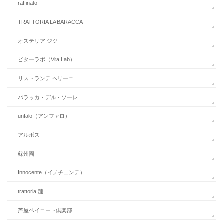
raffinato
TRATTORIA LA BARACCA
オステリア ジジ
ビターラボ（Vita Lab）
リストランテ ベリーニ
バラッカ・デル・ソーレ
unfalo（アンファロ）
アルボス
蘇州園
Innocente（イノチェンテ）
trattoria 漣
芦屋ベイコート倶楽部