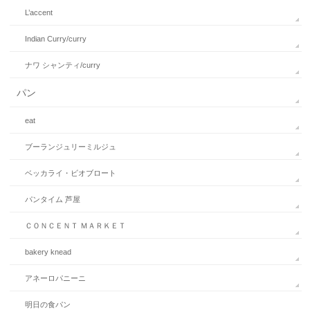
L’accent
Indian Curry/curry
ナワ シャンティ/curry
パン
eat
ブーランジュリーミルジュ
ベッカライ・ビオブロート
パンタイム 芦屋
ＣＯＮＣＥＮＴ ＭＡＲＫＥＴ
bakery knead
アネーロパニーニ
明日の食パン