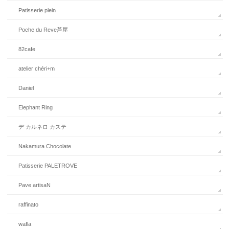
Patisserie plein
Poche du Reve芦屋
82cafe
atelier chéri+m
Daniel
Elephant Ring
デ カルネロ カステ
Nakamura Chocolate
Patisserie PALETROVE
Pave artisaN
raffinato
wafla