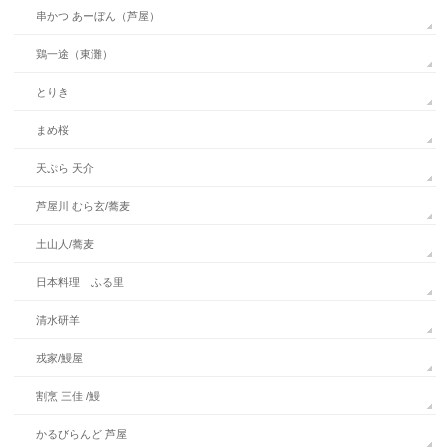
串かつ あーぼん（芦屋）
鶏一途（東灘）
とりき
まめ桜
天ぷら 天介
芦屋川 むら玄/蕎麦
土山人/蕎麦
日本料理 ふる里
清水研羊
戎家/鰻屋
割烹 三佳 /鰻
かるびらんど 芦屋