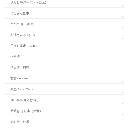
さんど亭ガーデン（灘区）
まるさん松本
串かつ 相（芦屋）
出汁さんろくぼう
手打ち蕎麦 saraba
永来権
焼肉店 翔苑
玄玄 gengen
芦屋Come Come
蔵の料亭 さかばやし
薪焼き はし本（東灘）
あめ婦（芦屋）