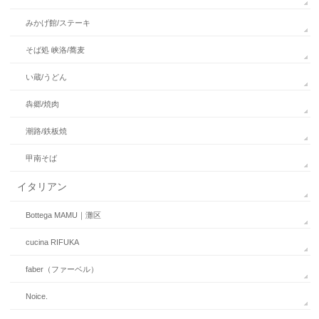
みかげ館/ステーキ
そば処 峡洛/蕎麦
い蔵/うどん
犇郷/焼肉
潮路/鉄板焼
甲南そば
イタリアン
Bottega MAMU｜灘区
cucina RIFUKA
faber（ファーベル）
Noice.