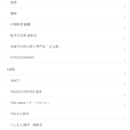
悠悠
椰林
中国料理 麒麟
餃子の王将 御影店
生餃子の持ち帰り専門店「まな家」
GYOZA OHSHO
café
SHICT
TAOCA COFFEE 岡本
Thé coloré（テ・クローレ）
YOLO CAFE
にしむら珈琲 御影店