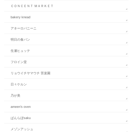
ＣＯＮＣＥＮＴ ＭＡＲＫＥＴ
bakery knead
アネーロパニーニ
明日の食パン
生瀬ヒュッテ
フロイン堂
リョウイチヤマウチ 苦楽園
日々ケルン
乃が美
ameen’s oven
ぱんらぼsaku
メゾンアッシュ