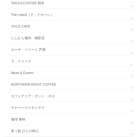
TAOCA COFFEE 岡本
Thé coloré（テ・クローレ）
YOLO CAFE
にしむら珈琲 御影店
カーサ・ベリーニ 芦屋
ラ・スリーズ
Alster＆Garten
NORTHERN EIGHT COFFEE
カフェテリア・ガット・ネロ
マナーハウスモトヤマ
珈琲 春秋
茶々処 ひとの和心