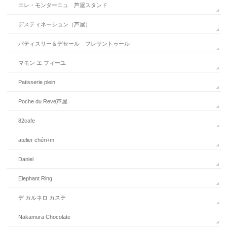
エレ・モンターニュ 芦屋スタンド
デスティネーション（芦屋）
パティスリー＆デセール フレサントゥール
マモン エ フィーユ
Patisserie plein
Poche du Reve芦屋
82cafe
atelier chéri+m
Daniel
Elephant Ring
デ カルネロ カステ
Nakamura Chocolate