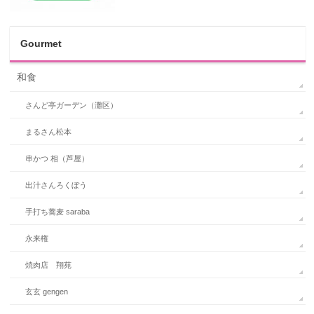
Gourmet
和食
さんど亭ガーデン（灘区）
まるさん松本
串かつ 相（芦屋）
出汁さんろくぼう
手打ち蕎麦 saraba
永来権
焼肉店 翔苑
玄玄 gengen