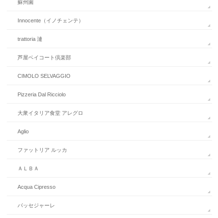
蘇州園
Innocente（イノチェンテ）
trattoria 漣
芦屋ベイコート倶楽部
CIMOLO SELVAGGIO
Pizzeria Dal Ricciolo
大衆イタリア食堂 アレグロ
Aglio
ファットリア ルッカ
ＡＬＢＡ
Acqua Cipresso
パッセジャーレ