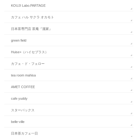
KOUJI Labo.PARTAGE
カフェ ハル サクラ オカモト
日本茶専門店 茶庵『瀧家』
green field
Huise+（ハイセプラス）
カフェ・ド・フェロー
tea room mahisa
AMET COFFEE
cafe yuddy
スターバックス
belle-ville
日本茶カフェ一日