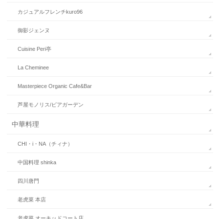
カジュアルフレンチkuro96
御影ジェンヌ
Cuisine Peri亭
La Cheminee
Masterpiece Organic Cafe&Bar
芦屋モノリス/ビアガーデン
中華料理
CHI・i・NA（チィナ）
中国料理 shinka
四川唐門
老虎菜 本店
老虎菜 オーキッドコート店