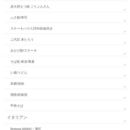
炭火焼もつ鍋 ごりょんさん
ふさ鮨/寿司
ステーキハウスZEN/鉄板焼き
ニ代目 来たろう
みかげ館/ステーキ
そば処 峡洛/蕎麦
い蔵/うどん
犇郷/焼肉
潮路/鉄板焼
甲南そば
イタリアン
Bottega MAMU｜灘区