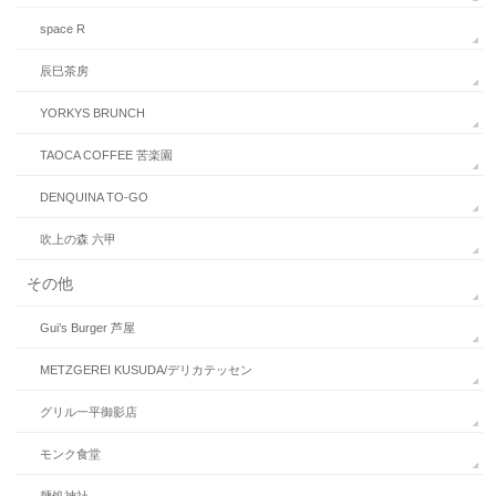
space R
辰巳茶房
YORKYS BRUNCH
TAOCA COFFEE 苦楽園
DENQUINA TO-GO
吹上の森 六甲
その他
Gui’s Burger 芦屋
METZGEREI KUSUDA/デリカテッセン
グリル一平御影店
モンク食堂
麺処神社