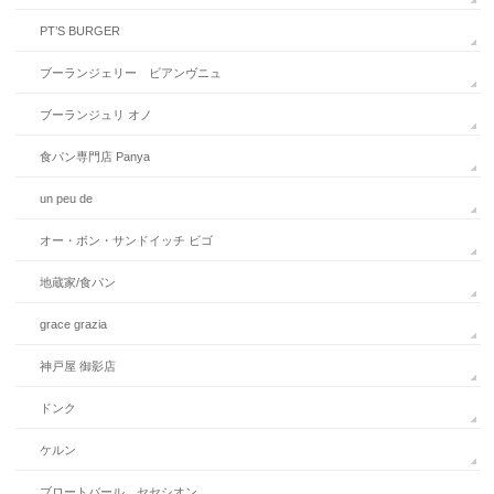
PT’S BURGER
ブーランジェリー ビアンヴニュ
ブーランジュリ オノ
食パン専門店 Panya
un peu de
オー・ボン・サンドイッチ ビゴ
地蔵家/食パン
grace grazia
神戸屋 御影店
ドンク
ケルン
ブロートバール セセシオン