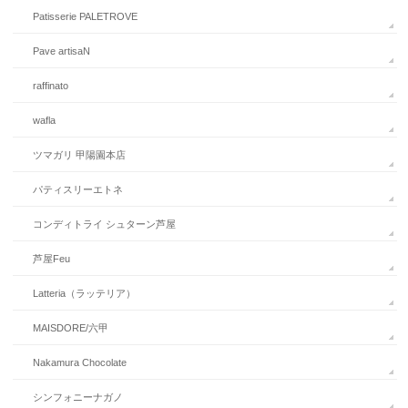
Patisserie PALETROVE
Pave artisaN
raffinato
wafla
ツマガリ 甲陽園本店
パティスリーエトネ
コンディトライ シュターン芦屋
芦屋Feu
Latteria（ラッテリア）
MAISDORE/六甲
Nakamura Chocolate
シンフォニーナガノ