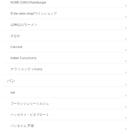
KOBE GAVLY/hamburger
R the wine shop/ワインショップ
山神山人/ラーメン
さなか
L’accent
Indian Curry/curry
ナワ シャンティ/curry
パン
eat
ブーランジュリーミルジュ
ベッカライ・ビオブロート
パンタイム 芦屋