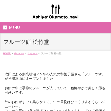
MENU
フルーツ餅 松竹堂
HOME
»
Gourmet
»
スイーツ
»
フルーツ餅 松竹堂
吹田にある創業明治２２年の人気の和菓子屋さん「フルーツ餅」
が摂津本山にオープンしました！
お餅の中に季節のフルーツが入っていて、色鮮やかで美しく形も
可愛いです。
外のお餅がすごく柔らかくて、中の果物はびっくりするくらいジ
ューシー。
フルーツ餅の中身はほぼフルーツなのであっさりしていて何個で