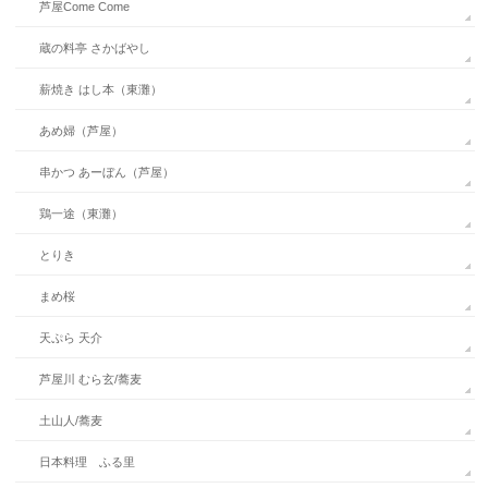
芦屋Come Come
蔵の料亭 さかばやし
薪焼き はし本（東灘）
あめ婦（芦屋）
串かつ あーぼん（芦屋）
鶏一途（東灘）
とりき
まめ桜
天ぷら 天介
芦屋川 むら玄/蕎麦
土山人/蕎麦
日本料理 ふる里