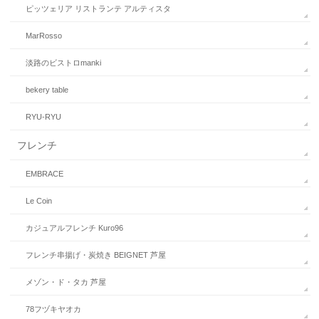
ピッツェリア リストランテ アルティスタ
MarRosso
淡路のビストロmanki
bekery table
RYU-RYU
フレンチ
EMBRACE
Le Coin
カジュアルフレンチ Kuro96
フレンチ串揚げ・炭焼き BEIGNET 芦屋
メゾン・ド・タカ 芦屋
78フヅキヤオカ