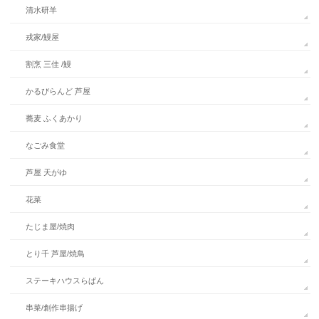
清水研羊
戎家/鰻屋
割烹 三佳 /鰻
かるびらんど 芦屋
蕎麦 ふくあかり
なごみ食堂
芦屋 天がゆ
花菜
たじま屋/焼肉
とり千 芦屋/焼鳥
ステーキハウスらぱん
串菜/創作串揚げ