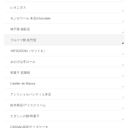
レオニダス
モンロワール 本店/chocolate
神戸屋 御影店
フルーツ餅 松竹堂
YATSUDOKI（ヤツドキ）
みかげ山手ロール
和菓子 娑羅樹
L’atelier de Massa
アンリシャルパンティエ本店
鈴木商店/アイスクリーム
ナダシンの餅/和菓子
CASSALADE/チーズケーキ