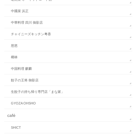
中國菜 浜正
中華料理 四川 御影店
チャイニーズキッチン粤香
悠悠
椰林
中国料理 麒麟
餃子の王将 御影店
生餃子の持ち帰り専門店「まな家」
GYOZA OHSHO
café
SHICT