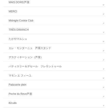
MAIS DORE/芦屋
MERCI
Midnight Cookie Club
TRÈS DIMANCH
たかやマルシェ
エレ・モンターニュ 芦屋スタンド
デスティネーション（芦屋）
パティスリー＆デセール フレサントゥール
マモン エ フィーユ
Patisserie plein
Poche du Reve芦屋
82cafe