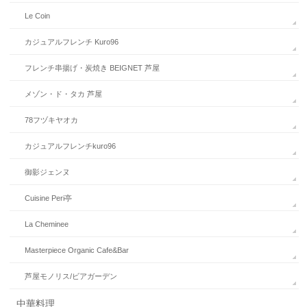
Le Coin
カジュアルフレンチ Kuro96
フレンチ串揚げ・炭焼き BEIGNET 芦屋
メゾン・ド・タカ 芦屋
78フヅキヤオカ
カジュアルフレンチkuro96
御影ジェンヌ
Cuisine Peri亭
La Cheminee
Masterpiece Organic Cafe&Bar
芦屋モノリス/ビアガーデン
中華料理