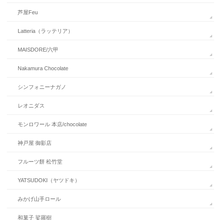
芦屋Feu
Latteria（ラッテリア）
MAISDORE/六甲
Nakamura Chocolate
シンフォニーナガノ
レオニダス
モンロワール 本店/chocolate
神戸屋 御影店
フルーツ餅 松竹堂
YATSUDOKI（ヤツドキ）
みかげ山手ロール
和菓子 娑羅樹