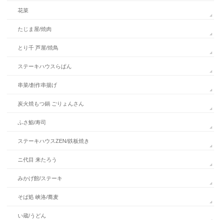
花菜
たじま屋/焼肉
とり千 芦屋/焼鳥
ステーキハウスらぱん
串菜/創作串揚げ
炭火焼もつ鍋 ごりょんさん
ふさ鮨/寿司
ステーキハウスZEN/鉄板焼き
ニ代目 来たろう
みかげ館/ステーキ
そば処 峡洛/蕎麦
い蔵/うどん