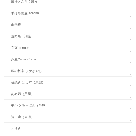
出汁さんろくぼう
手打ち蕎麦 saraba
永来権
焼肉店 翔苑
玄玄 gengen
芦屋Come Come
蔵の料亭 さかばやし
薪焼き はし本（東灘）
あめ婦（芦屋）
串かつ あーぼん（芦屋）
鶏一途（東灘）
とりき