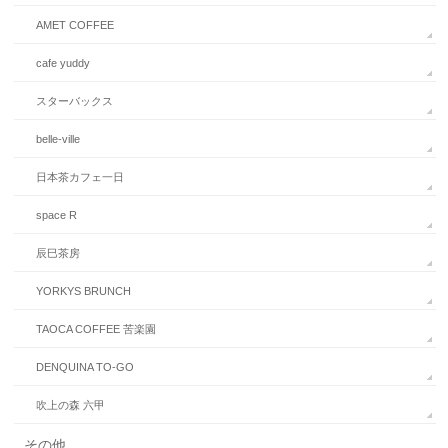
AMET COFFEE
cafe yuddy
スターバックス
belle-ville
日本茶カフェ一日
space R
辰巳茶房
YORKYS BRUNCH
TAOCA COFFEE 苦楽園
DENQUINA TO-GO
吹上の森 六甲
その他