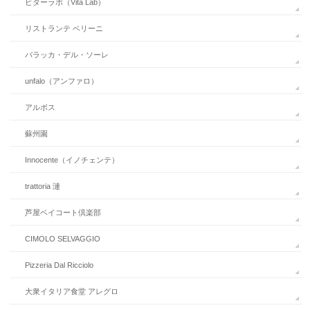
ビターラボ（Vita Lab）
リストランテ ベリーニ
バラッカ・デル・ソーレ
unfalo（アンファロ）
アルボス
蘇州園
Innocente（イノチェンテ）
trattoria 漣
芦屋ベイコート倶楽部
CIMOLO SELVAGGIO
Pizzeria Dal Ricciolo
大衆イタリア食堂 アレグロ