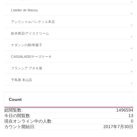
L’atelier de Massa
アンリシャルパンティエ本店
鈴木商店/アイスクリーム
ナダシンの餅/和菓子
CASSALADE/チーズケーキ
フランシア アオキ屋
千鳥屋 本山店
Count
総閲覧数:
1496594
今日の閲覧数:
13
現在オンライン中の人数:
0
カウント開始日:
2017年7月30日