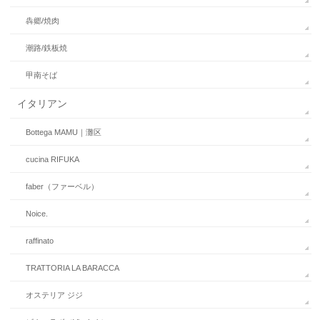
犇郷/焼肉
潮路/鉄板焼
甲南そば
イタリアン
Bottega MAMU｜灘区
cucina RIFUKA
faber（ファーベル）
Noice.
raffinato
TRATTORIA LA BARACCA
オステリア ジジ