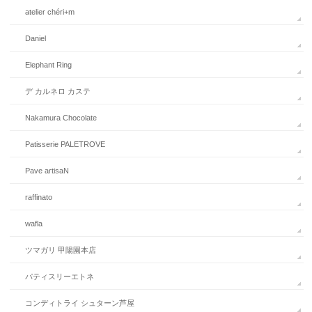
atelier chéri+m
Daniel
Elephant Ring
デ カルネロ カステ
Nakamura Chocolate
Patisserie PALETROVE
Pave artisaN
raffinato
wafla
ツマガリ 甲陽園本店
パティスリーエトネ
コンディトライ シュターン芦屋