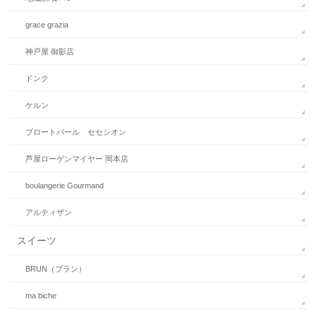
grace grazia
神戸屋 御影店
ドンク
ケルン
ブロートバール セセシオン
芦屋ローゲンマイヤー 岡本店
boulangerie Gourmand
アルティザン
スイーツ
BRUN（ブラン）
ma biche