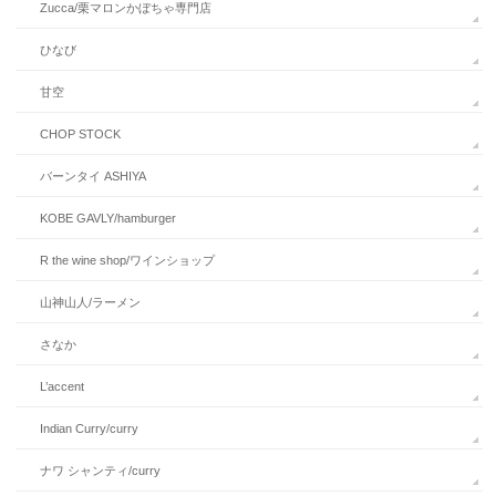
Zucca/栗マロンかぼちゃ専門店
ひなび
甘空
CHOP STOCK
バーンタイ ASHIYA
KOBE GAVLY/hamburger
R the wine shop/ワインショップ
山神山人/ラーメン
さなか
L’accent
Indian Curry/curry
ナワ シャンティ/curry