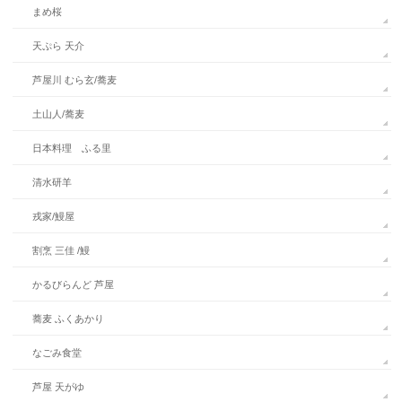
まめ桜
天ぷら 天介
芦屋川 むら玄/蕎麦
土山人/蕎麦
日本料理 ふる里
清水研羊
戎家/鰻屋
割烹 三佳 /鰻
かるびらんど 芦屋
蕎麦 ふくあかり
なごみ食堂
芦屋 天がゆ