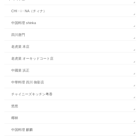
CHI・i・NA（チィナ）
中国料理 shinka
四川唐門
老虎菜 本店
老虎菜 オーキッドコート店
中國菜 浜正
中華料理 四川 御影店
チャイニーズキッチン粤香
悠悠
椰林
中国料理 麒麟