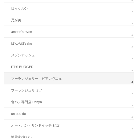
日々ケルン
乃が美
ameen’s oven
ぱんらぼsaku
メゾンアッシュ
PT’S BURGER
ブーランジェリー ビアンヴニュ
ブーランジュリ オノ
食パン専門店 Panya
un peu de
オー・ボン・サンドイッチ ビゴ
地蔵家/食パン