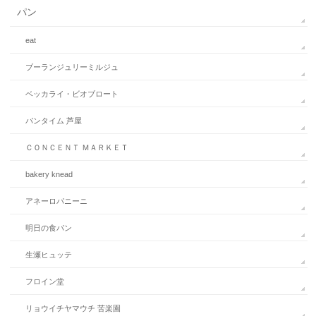
パン
eat
ブーランジュリーミルジュ
ベッカライ・ビオブロート
パンタイム 芦屋
ＣＯＮＣＥＮＴ ＭＡＲＫＥＴ
bakery knead
アネーロパニーニ
明日の食パン
生瀬ヒュッテ
フロイン堂
リョウイチヤマウチ 苦楽園