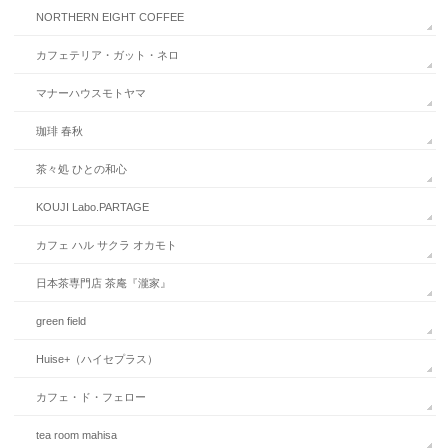
NORTHERN EIGHT COFFEE
カフェテリア・ガット・ネロ
マナーハウスモトヤマ
珈琲 春秋
茶々処 ひとの和心
KOUJI Labo.PARTAGE
カフェ ハル サクラ オカモト
日本茶専門店 茶庵『瀧家』
green field
Huise+（ハイセプラス）
カフェ・ド・フェロー
tea room mahisa