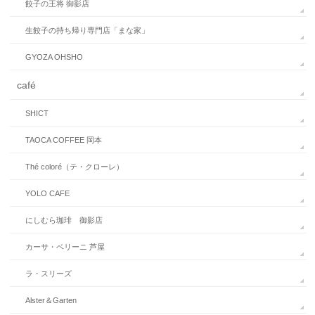
餃子の王将 御影店
生餃子の持ち帰り専門店「まな家」
GYOZA OHSHO
café
SHICT
TAOCA COFFEE 岡本
Thé coloré（テ・クローレ）
YOLO CAFE
にしむら珈琲 御影店
カーサ・ベリーニ 芦屋
ラ・スリーズ
Alster＆Garten