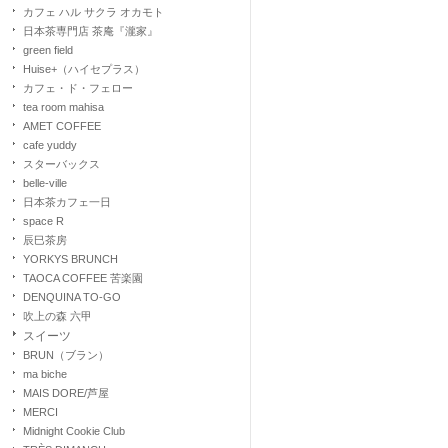
カフェ ハル サクラ オカモト
日本茶専門店 茶庵『瀧家』
green field
Huise+（ハイセプラス）
カフェ・ド・フェロー
tea room mahisa
AMET COFFEE
cafe yuddy
スターバックス
belle-ville
日本茶カフェ一日
space R
辰巳茶房
YORKYS BRUNCH
TAOCA COFFEE 苦楽園
DENQUINA TO-GO
吹上の森 六甲
スイーツ
BRUN（ブラン）
ma biche
MAIS DORE/芦屋
MERCI
Midnight Cookie Club