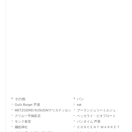
その他
パン
Gui’s Burger 芦屋
eat
METZGEREI KUSUDA/デリカテッセン
ブーランジュリーミルジュ
グリル一平御影店
ベッカライ・ビオブロート
モンク食堂
パンタイム 芦屋
麺処神社
ＣＯＮＣＥＮＴ ＭＡＲＫＥＴ