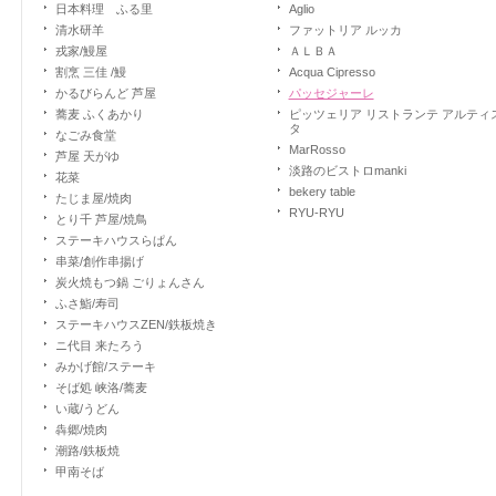
日本料理 ふる里
Aglio
清水研羊
ファットリア ルッカ
戎家/鰻屋
ＡＬＢＡ
割烹 三佳 /鰻
Acqua Cipresso
かるびらんど 芦屋
パッセジャーレ
蕎麦 ふくあかり
ピッツェリア リストランテ アルティ
タ
なごみ食堂
MarRosso
芦屋 天がゆ
淡路のビストロmanki
花菜
bekery table
たじま屋/焼肉
RYU-RYU
とり千 芦屋/焼鳥
ステーキハウスらぱん
串菜/創作串揚げ
炭火焼もつ鍋 ごりょんさん
ふさ鮨/寿司
ステーキハウスZEN/鉄板焼き
ニ代目 来たろう
みかげ館/ステーキ
そば処 峡洛/蕎麦
い蔵/うどん
犇郷/焼肉
潮路/鉄板焼
甲南そば