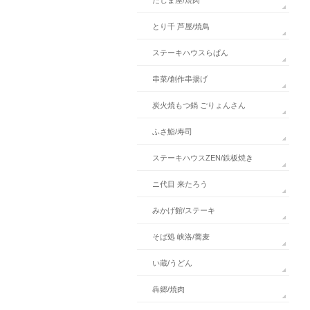
とり千 芦屋/焼鳥
ステーキハウスらぱん
串菜/創作串揚げ
炭火焼もつ鍋 ごりょんさん
ふさ鮨/寿司
ステーキハウスZEN/鉄板焼き
ニ代目 来たろう
みかげ館/ステーキ
そば処 峡洛/蕎麦
い蔵/うどん
犇郷/焼肉