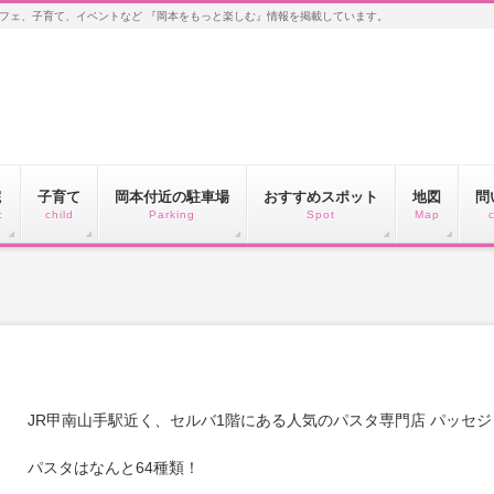
フェ、子育て、イベントなど 『岡本をもっと楽しむ』情報を掲載しています。
院
子育て
岡本付近の駐車場
おすすめスポット
地図
問
c
child
Parking
Spot
Map
JR甲南山手駅近く、セルバ1階にある人気のパスタ専門店 パッセジ
パスタはなんと64種類！