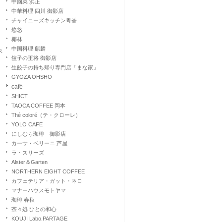
中國菜 浜正
中華料理 四川 御影店
チャイニーズキッチン粤香
悠悠
椰林
中国料理 麒麟
ス
餃子の王将 御影店
生餃子の持ち帰り専門店「まな家」
GYOZA OHSHO
café
SHICT
TAOCA COFFEE 岡本
Thé coloré（テ・クローレ）
YOLO CAFE
にしむら珈琲 御影店
カーサ・ベリーニ 芦屋
ラ・スリーズ
Alster＆Garten
NORTHERN EIGHT COFFEE
カフェテリア・ガット・ネロ
マナーハウスモトヤマ
珈琲 春秋
茶々処 ひとの和心
KOUJI Labo.PARTAGE