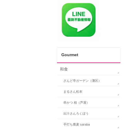
Gourmet
和食
さんど亭ガーデン（灘区）
まるさん松本
串かつ 相（芦屋）
出汁さんろくぼう
手打ち蕎麦 saraba