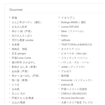
Gourmet
和食
イタリアン
さんど亭ガーデン（灘区）
Bottega MAMU｜灘区
まるさん松本
cucina RIFUKA
串かつ 相（芦屋）
faber（ファーベル）
出汁さんろくぼう
Noice.
手打ち蕎麦 saraba
raffinato
永来権
TRATTORIA LA BARACCA
焼肉店 翔苑
オステリア ジジ
玄玄 gengen
ビターラボ（Vita Lab）
芦屋Come Come
リストランテ ベリーニ
蔵の料亭 さかばやし
バラッカ・デル・ソーレ
薪焼き はし本（東灘）
unfalo（アンファロ）
あめ婦（芦屋）
アルボス
串かつ あーぼん（芦屋）
蘇州園
鶏一途（東灘）
Innocente（イノチェンテ）
とりき
trattoria 漣
まめ桜
芦屋ベイコート倶楽部
天ぷら 天介
CIMOLO SELVAGGIO
芦屋川 むら玄/蕎麦
Pizzeria Dal Ricciolo
土山人/蕎麦
大衆イタリア食堂 アレグロ