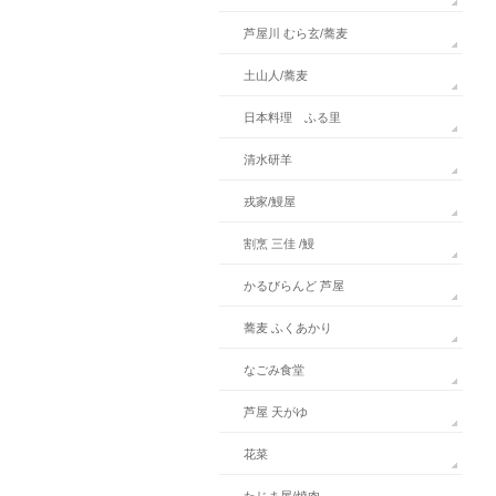
芦屋川 むら玄/蕎麦
土山人/蕎麦
日本料理 ふる里
清水研羊
戎家/鰻屋
割烹 三佳 /鰻
かるびらんど 芦屋
蕎麦 ふくあかり
なごみ食堂
芦屋 天がゆ
花菜
たじま屋/焼肉