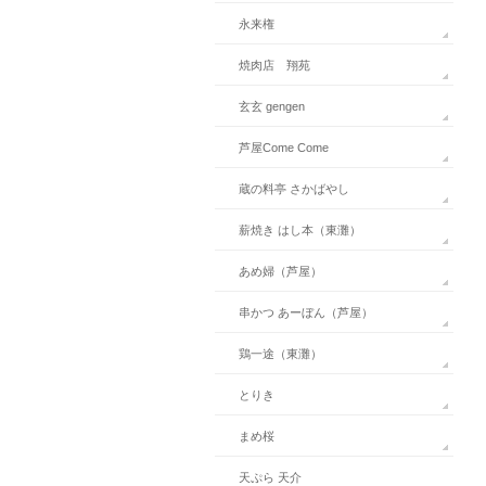
永来権
焼肉店 翔苑
玄玄 gengen
芦屋Come Come
蔵の料亭 さかばやし
薪焼き はし本（東灘）
あめ婦（芦屋）
串かつ あーぼん（芦屋）
鶏一途（東灘）
とりき
まめ桜
天ぷら 天介