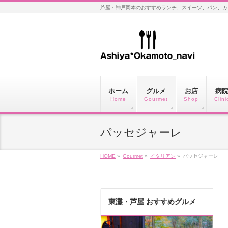
芦屋・神戸岡本のおすすめランチ、スイーツ、パン、カ
ホーム
グルメ
お店
病
Home
Gourmet
Shop
Clini
パッセジャーレ
HOME
»
Gourmet
»
イタリアン
»
パッセジャーレ
東灘・芦屋 おすすめグルメ