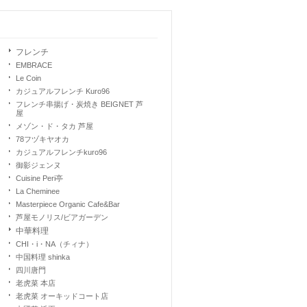
フレンチ
EMBRACE
Le Coin
カジュアルフレンチ Kuro96
フレンチ串揚げ・炭焼き BEIGNET 芦
屋
メゾン・ド・タカ 芦屋
78フヅキヤオカ
カジュアルフレンチkuro96
御影ジェンヌ
Cuisine Peri亭
La Cheminee
Masterpiece Organic Cafe&Bar
芦屋モノリス/ビアガーデン
中華料理
CHI・i・NA（チィナ）
中国料理 shinka
四川唐門
老虎菜 本店
老虎菜 オーキッドコート店