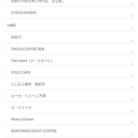
生餃子の持ち帰り専門店「まな家」
GYOZA OHSHO
café
SHICT
TAOCA COFFEE 岡本
Thé coloré（テ・クローレ）
YOLO CAFE
にしむら珈琲 御影店
カーサ・ベリーニ 芦屋
ラ・スリーズ
Alster＆Garten
NORTHERN EIGHT COFFEE