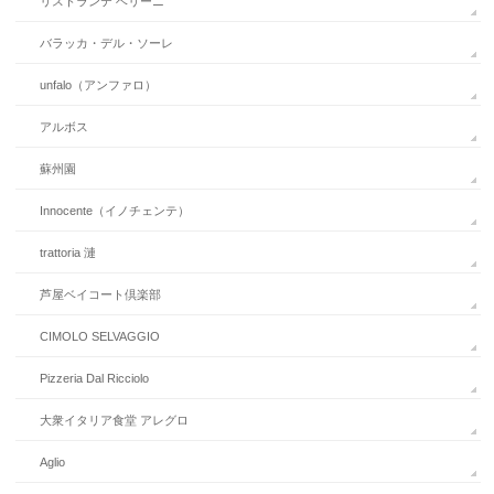
リストランテ ベリーニ
バラッカ・デル・ソーレ
unfalo（アンファロ）
アルボス
蘇州園
Innocente（イノチェンテ）
trattoria 漣
芦屋ベイコート倶楽部
CIMOLO SELVAGGIO
Pizzeria Dal Ricciolo
大衆イタリア食堂 アレグロ
Aglio