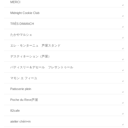
MERCI
Midnight Cookie Club
TRÈS DIMANCH
たかやマルシェ
エレ・モンターニュ 芦屋スタンド
デスティネーション（芦屋）
パティスリー＆デセール フレサントゥール
マモン エ フィーユ
Patisserie plein
Poche du Reve芦屋
82cafe
atelier chéri+m