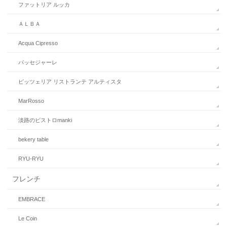
ファットリア ルッカ
ＡＬＢＡ
Acqua Cipresso
パッセジャーレ
ピッツェリア リストランテ アルティスタ
MarRosso
淡路のビストロmanki
bekery table
RYU-RYU
フレンチ
EMBRACE
Le Coin