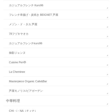
カジュアルフレンチ Kuro96
フレンチ串揚げ・炭焼き BEIGNET 芦屋
メゾン・ド・タカ 芦屋
78フヅキヤオカ
カジュアルフレンチkuro96
御影ジェンヌ
Cuisine Peri亭
La Cheminee
Masterpiece Organic Cafe&Bar
芦屋モノリス/ビアガーデン
中華料理
CHI・i・NA（チィナ）