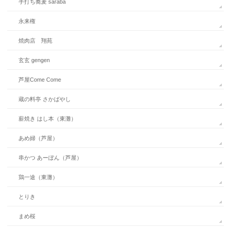
手打ち蕎麦 saraba
永来権
焼肉店 翔苑
玄玄 gengen
芦屋Come Come
蔵の料亭 さかばやし
薪焼き はし本（東灘）
あめ婦（芦屋）
串かつ あーぼん（芦屋）
鶏一途（東灘）
とりき
まめ桜