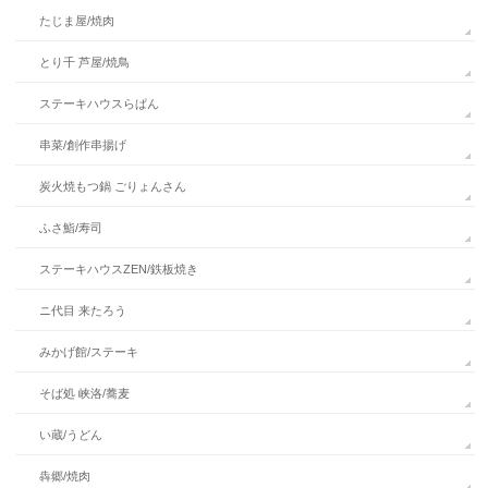
たじま屋/焼肉
とり千 芦屋/焼鳥
ステーキハウスらぱん
串菜/創作串揚げ
炭火焼もつ鍋 ごりょんさん
ふさ鮨/寿司
ステーキハウスZEN/鉄板焼き
ニ代目 来たろう
みかげ館/ステーキ
そば処 峡洛/蕎麦
い蔵/うどん
犇郷/焼肉