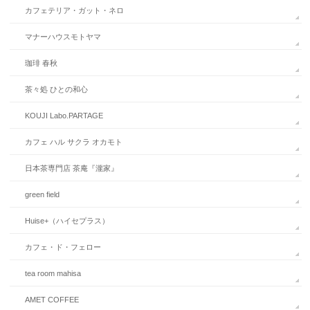
カフェテリア・ガット・ネロ
マナーハウスモトヤマ
珈琲 春秋
茶々処 ひとの和心
KOUJI Labo.PARTAGE
カフェ ハル サクラ オカモト
日本茶専門店 茶庵『瀧家』
green field
Huise+（ハイセプラス）
カフェ・ド・フェロー
tea room mahisa
AMET COFFEE