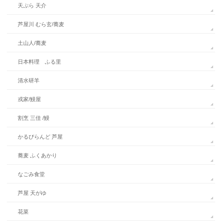
天ぷら 天介
芦屋川 むら玄/蕎麦
土山人/蕎麦
日本料理 ふる里
清水研羊
戎家/鰻屋
割烹 三佳 /鰻
かるびらんど 芦屋
蕎麦 ふくあかり
なごみ食堂
芦屋 天がゆ
花菜