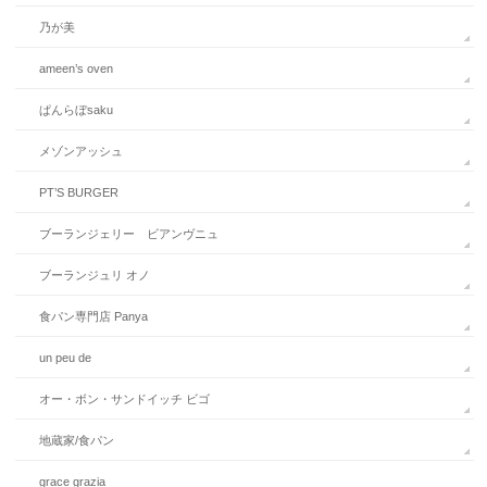
乃が美
ameen’s oven
ぱんらぼsaku
メゾンアッシュ
PT’S BURGER
ブーランジェリー ビアンヴニュ
ブーランジュリ オノ
食パン専門店 Panya
un peu de
オー・ボン・サンドイッチ ビゴ
地蔵家/食パン
grace grazia