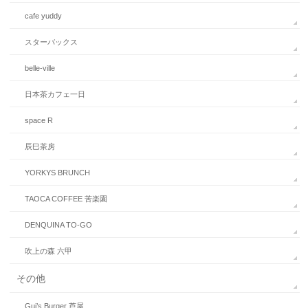
cafe yuddy
スターバックス
belle-ville
日本茶カフェ一日
space R
辰巳茶房
YORKYS BRUNCH
TAOCA COFFEE 苦楽園
DENQUINA TO-GO
吹上の森 六甲
その他
Gui’s Burger 芦屋