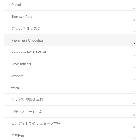
Daniel
Elephant Ring
デ カルネロ カステ
Nakamura Chocolate
Patisserie PALETROVE
Pave artisaN
raffinato
wafla
ツマガリ 甲陽園本店
パティスリーエトネ
コンディトライ シュターン芦屋
芦屋Feu