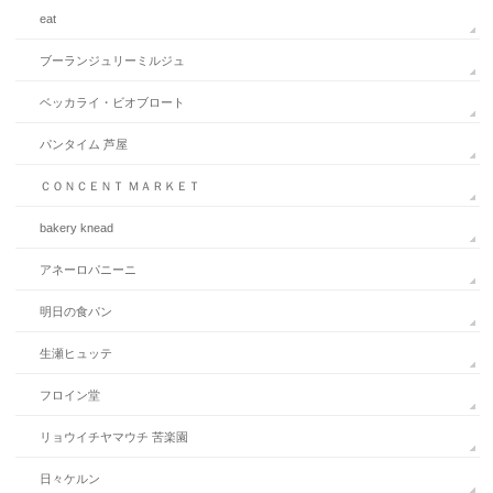
eat
ブーランジュリーミルジュ
ベッカライ・ビオブロート
パンタイム 芦屋
ＣＯＮＣＥＮＴ ＭＡＲＫＥＴ
bakery knead
アネーロパニーニ
明日の食パン
生瀬ヒュッテ
フロイン堂
リョウイチヤマウチ 苦楽園
日々ケルン