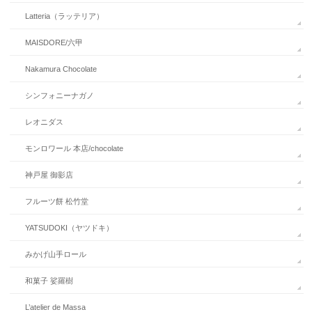
Latteria（ラッテリア）
MAISDORE/六甲
Nakamura Chocolate
シンフォニーナガノ
レオニダス
モンロワール 本店/chocolate
神戸屋 御影店
フルーツ餅 松竹堂
YATSUDOKI（ヤツドキ）
みかげ山手ロール
和菓子 娑羅樹
L’atelier de Massa