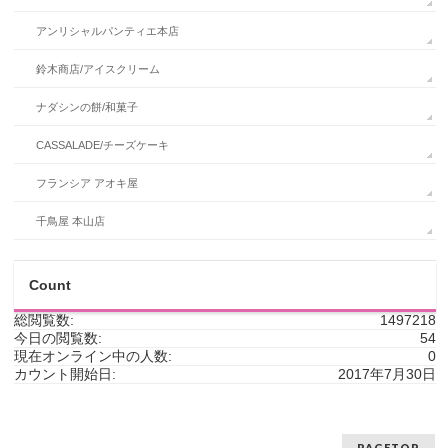
アンリシャルパンティエ本店
鈴木商店/アイスクリーム
ナダシンの餅/和菓子
CASSALADE/チーズケーキ
フランシア アオキ屋
千鳥屋 本山店
Count
総閲覧数:
1497218
今日の閲覧数:
54
現在オンライン中の人数:
0
カウント開始日:
2017年7月30日
PAGETOP