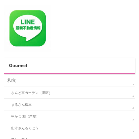
Gourmet
和食
さんど亭ガーデン（灘区）
まるさん松本
串かつ 相（芦屋）
出汁さんろくぼう