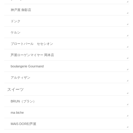
神戸屋 御影店
ドンク
ケルン
ブロートバール セセシオン
芦屋ローゲンマイヤー 岡本店
boulangerie Gourmand
アルティザン
スイーツ
BRUN（ブラン）
ma biche
MAIS DORE/芦屋